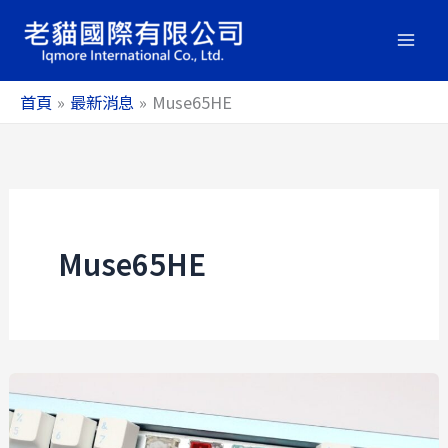
跳
至
主
要
首頁
最新消息
Muse65HE
內
容
Muse65HE