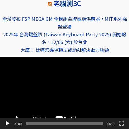
老貓測3C
全漢發布 FSP MEGA GM 全模組金牌電源供應器，MIT系列強
勢登場
2025年 台灣鍵盤趴 (Taiwan Keyboard Party 2025) 開始報
名，12/06 (六) 於台北
大摩： 比特幣礦場轉型或助AI解決電力瓶頸
視
訊
播
放
器
00:00
06:22