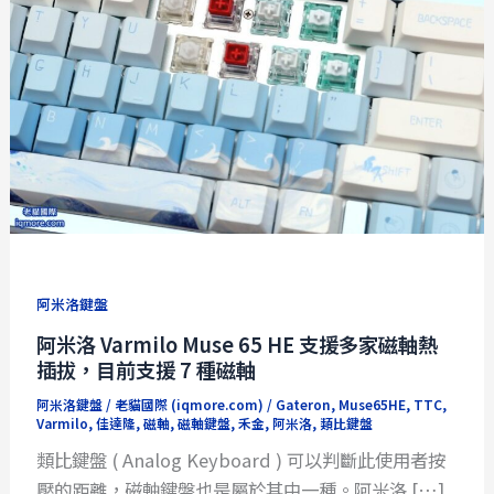
阿米洛鍵盤
阿米洛 Varmilo Muse 65 HE 支援多家磁軸熱
插拔，目前支援 7 種磁軸
阿米洛鍵盤
/
老貓國際 (iqmore.com)
/
Gateron
,
Muse65HE
,
TTC
,
Varmilo
,
佳達隆
,
磁軸
,
磁軸鍵盤
,
禾金
,
阿米洛
,
類比鍵盤
類比鍵盤 ( Analog Keyboard ) 可以判斷此使用者按
壓的距離，磁軸鍵盤也是屬於其中一種。阿米洛 […]