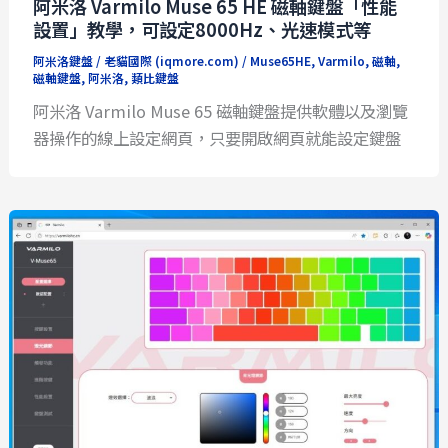
阿米洛 Varmilo Muse 65 HE 磁軸鍵盤「性能
設置」教學，可設定8000Hz、光速模式等
阿米洛鍵盤
/
老貓國際 (iqmore.com)
/
Muse65HE
,
Varmilo
,
磁軸
,
磁軸鍵盤
,
阿米洛
,
類比鍵盤
阿米洛 Varmilo Muse 65 磁軸鍵盤提供軟體以及瀏覽
器操作的線上設定網頁，只要開啟網頁就能設定鍵盤