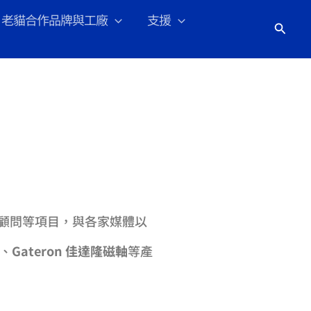
老貓合作品牌與工廠
支援
搜
尋
顧問等項目，與各家媒體以
、
Gateron 佳達隆磁軸
等產