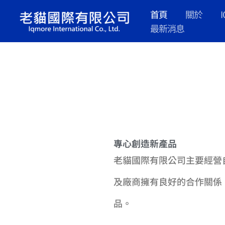
跳
首頁
關於
至
最新消息
主
要
內
容
專心創造新產品
老貓國際有限公司主要經營
及廠商擁有良好的合作關係
品。