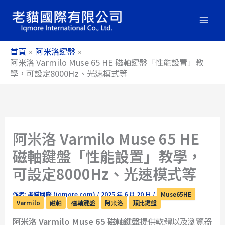
跳
至
主
要
首頁
阿米洛鍵盤
內
阿米洛 Varmilo Muse 65 HE 磁軸鍵盤「性能設置」教
學，可設定8000Hz、光速模式等
容
阿米洛 Varmilo Muse 65 HE
磁軸鍵盤「性能設置」教學，
可設定8000Hz、光速模式等
作者:
老貓國際 (iqmore.com)
/
2025 年 6 月 20 日
/
Muse65HE
Varmilo
磁軸
磁軸鍵盤
阿米洛
類比鍵盤
阿米洛 Varmilo Muse 65 磁軸鍵盤
提供軟體以及瀏覽器