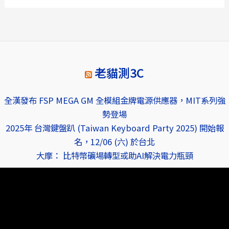
老貓測3C
全漢發布 FSP MEGA GM 全模組金牌電源供應器，MIT系列強
勢登場
2025年 台灣鍵盤趴 (Taiwan Keyboard Party 2025) 開始報
名，12/06 (六) 於台北
大摩： 比特幣礦場轉型或助AI解決電力瓶頸
視
訊
播
放