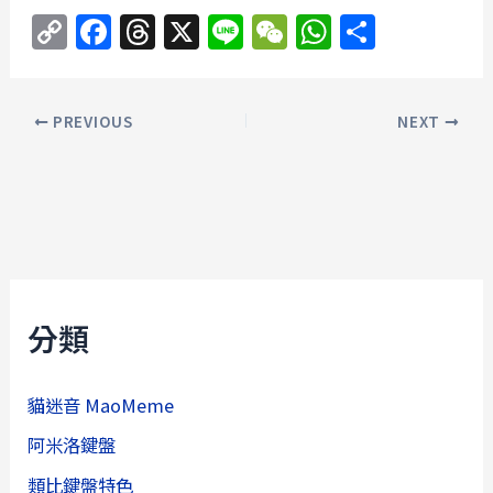
C
F
T
X
Li
W
W
分
o
a
h
n
e
h
享
p
c
re
e
C
at
PREVIOUS
NEXT
y
e
a
h
s
Li
b
d
at
A
n
o
s
p
k
o
p
k
分類
貓迷音 MaoMeme
阿米洛鍵盤
類比鍵盤特色