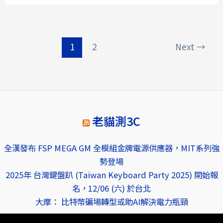
1
2
Next
→
老貓測3C
全漢發布 FSP MEGA GM 全模組金牌電源供應器，MIT系列強
勢登場
2025年 台灣鍵盤趴 (Taiwan Keyboard Party 2025) 開始報
名，12/06 (六) 於台北
大摩： 比特幣礦場轉型或助AI解決電力瓶頸
視