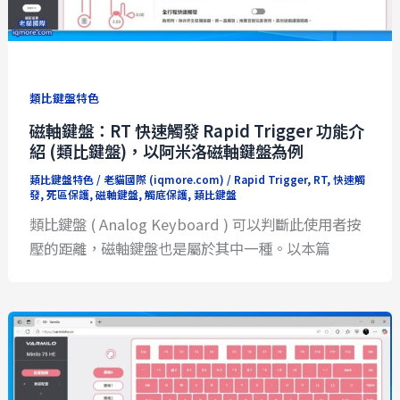
類比鍵盤特色
磁軸鍵盤：RT 快速觸發 Rapid Trigger 功能介
紹 (類比鍵盤)，以阿米洛磁軸鍵盤為例
類比鍵盤特色
/
老貓國際 (iqmore.com)
/
Rapid Trigger
,
RT
,
快速觸
發
,
死區保護
,
磁軸鍵盤
,
觸底保護
,
類比鍵盤
類比鍵盤 ( Analog Keyboard ) 可以判斷此使用者按
壓的距離，磁軸鍵盤也是屬於其中一種。以本篇