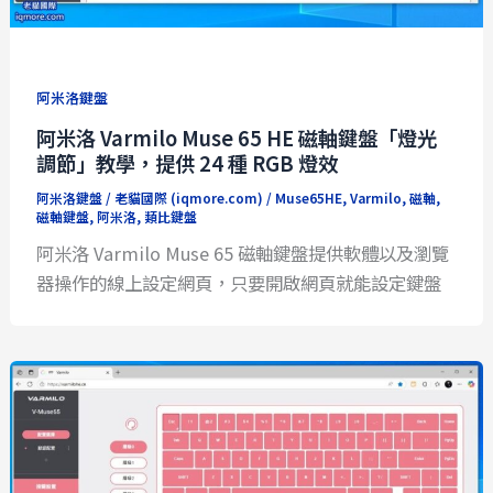
阿米洛鍵盤
阿米洛 Varmilo Muse 65 HE 磁軸鍵盤「燈光
調節」教學，提供 24 種 RGB 燈效
阿米洛鍵盤
/
老貓國際 (iqmore.com)
/
Muse65HE
,
Varmilo
,
磁軸
,
磁軸鍵盤
,
阿米洛
,
類比鍵盤
阿米洛 Varmilo Muse 65 磁軸鍵盤提供軟體以及瀏覽
器操作的線上設定網頁，只要開啟網頁就能設定鍵盤