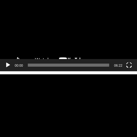
訊
播
放
器
00:00
06:22
視
訊
播
放
器