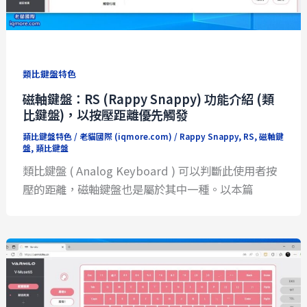
類比鍵盤特色
磁軸鍵盤：RS (Rappy Snappy) 功能介紹 (類
比鍵盤)，以按壓距離優先觸發
類比鍵盤特色
/
老貓國際 (iqmore.com)
/
Rappy Snappy
,
RS
,
磁軸鍵
盤
,
類比鍵盤
類比鍵盤 ( Analog Keyboard ) 可以判斷此使用者按
壓的距離，磁軸鍵盤也是屬於其中一種。以本篇