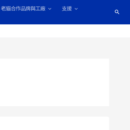
老貓合作品牌與工廠
支援
搜
尋