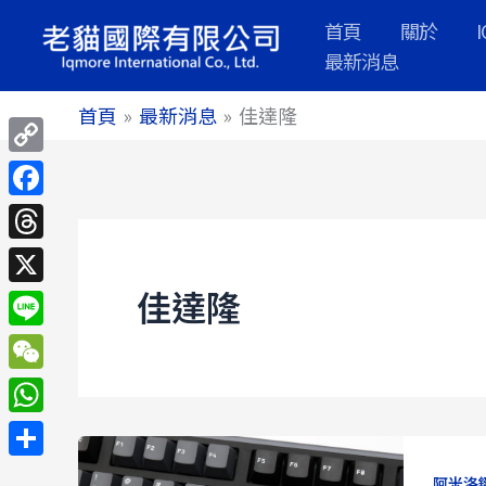
跳
首頁
關於
至
最新消息
主
要
首頁
最新消息
佳達隆
內
Copy
容
Link
Facebook
Threads
佳達隆
X
Line
WeChat
WhatsApp
分
阿米洛