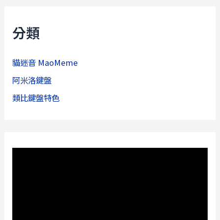
k
分類
貓迷音 MaoMeme
阿米洛鍵盤
類比鍵盤特色
視
訊
播
放
器