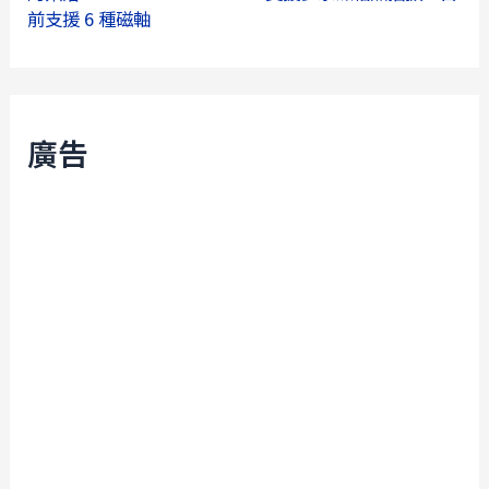
前支援 6 種磁軸
廣告