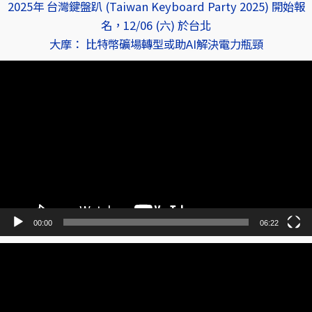
2025年 台灣鍵盤趴 (Taiwan Keyboard Party 2025) 開始報
名，12/06 (六) 於台北
大摩： 比特幣礦場轉型或助AI解決電力瓶頸
視
訊
播
放
器
00:00
06:22
視
訊
播
放