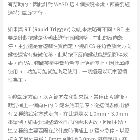
有幫助的。因此針對 WASD 這 4 個按鍵來說，都需要經
過特別設定才行。
如果與
RT
(
Rapid Trigger
) 功能來說略有不同，RT 主
要是針對按鍵是否輸出進行偵測調整。在此的反向急
停，主要還是看遊戲性質而定，例如 CS 在角色放開方向
鍵後還會有些微位移，此時按下反向鍵就能達到即停效
果。而 VAL 特戰英豪中當角色停止便是停止，因此單純
使用 RT 功能可能就能滿足使用，一切還是以玩家習慣
性為主。
功能設定方面，以 A 鍵向左移動來說，當停止 A 鍵後，
就要補上一個向右的 D 鍵來煞車急停。從這個思維出發
有 2 種的設定方式走向，在此還是以 1.0mm、3.0mm
來舉例，如果要調整請依自己的需求更改。回到主題，
這 2 種的主要區隔在於什麼時候補上 D 鍵來急停。以壓
按 A 的過程中從 1.0mm 到超過 3.0mm 沒有問題，在