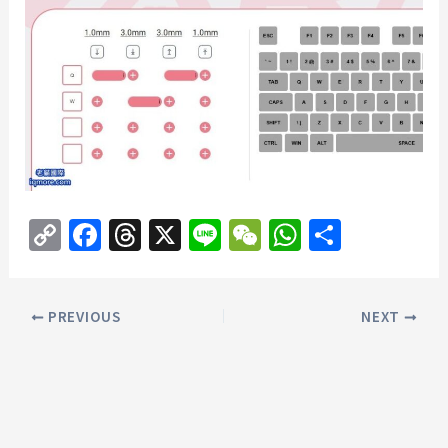
C
F
T
X
Li
W
W
分
o
a
h
n
e
h
享
p
c
re
e
C
at
PREVIOUS
NEXT
y
e
a
h
s
Li
b
d
at
A
n
o
s
p
k
o
p